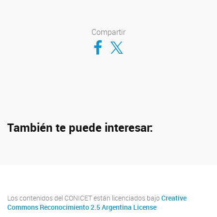
Compartir
Compartir en Facebook
Compartir en Twitter
También te puede interesar:
Los contenidos del CONICET están licenciados bajo
Creative
Commons Reconocimiento 2.5 Argentina License