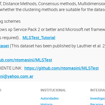
T, Distance Methods, Consensus methods, Multidimension
whether the clustering methods are suitable for the datase
ing schemes
s xp Service Pack 2 or better and Microsoft.net framewor
 is required)…
MLSTest_Tutorial
taset
(This dataset has been published by Lauthier et al. 2
thub.com/ntomasini/MLSTest
IENTE LINK:
https://github.com/ntomasini/MLSTest
ini@yahoo.com.ar
O
INSTITUCIONAL
INTEGR
Autoridades
Investiga
Historia
Becarios