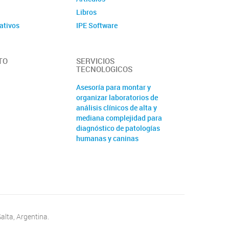
Libros
ativos
IPE Software
TO
SERVICIOS
TECNOLOGICOS
Asesoría para montar y
organizar laboratorios de
análisis clínicos de alta y
mediana complejidad para
diagnóstico de patologías
humanas y caninas
Análisis bioinformático de
datos de secuenciación de
nueva generación (NGS)
Cursos y capacitación de pre
y posgrado en el área de
ciencias de la salud y
biológicas
Salta, Argentina.