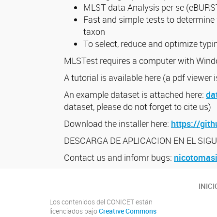
MLST data Analysis per se (eBURS
Fast and simple tests to determine 
taxon
To select, reduce and optimize typ
MLSTest requires a computer with Window
A tutorial is available here (a pdf viewer
An example dataset is attached here:
da
dataset, please do not forget to cite us)
Download the installer here:
https://gi
DESCARGA DE APLICACION EN EL SIGU
Contact us and infomr bugs:
nicotomas
INICI
Los contenidos del CONICET están
licenciados bajo
Creative Commons