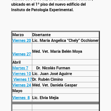
ubicado en el 1º piso del nuevo edificio del
Insituto de Patologia Experimental.
Marzo
Disertante
Titul
Viernes 20
Lic. María Angelica “Chely” Occhionero
“Ente
Méd. Vet. María Belén Moya
“Emba
Viernes 27
Abril
Martes 7
Dr. Nicolás Furman
Viernes 10
Lic. Juan José Aguirre
Viernes 17
Dr. Rubén Cimino
Viernes 24
Méd. Vet. Daniela Gaspar
“Del 
Mayo
Viernes 8
Lic. Elvia Mejia