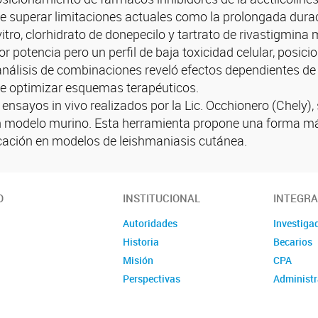
de superar limitaciones actuales como la prolongada duraci
vitro, clorhidrato de donepecilo y tartrato de rivastigmina
or potencia pero un perfil de baja toxicidad celular, pos
análisis de combinaciones reveló efectos dependientes de 
d de optimizar esquemas terapéuticos.
nsayos in vivo realizados por la Lic. Occhionero (Chely), 
un modelo murino. Esta herramienta propone una forma más
licación en modelos de leishmaniasis cutánea.
O
INSTITUCIONAL
INTEGR
Autoridades
Investiga
Historia
Becarios
Misión
CPA
Perspectivas
Administr