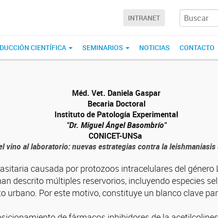
INTRANET
DUCCIÓN CIENTÍFICA
SEMINARIOS
NOTICIAS
CONTACTO
Méd. Vet. Daniela Gaspar
Becaria Doctoral
Instituto de Patología Experimental
"Dr. Miguel Ángel Basombrío"
CONICET-UNSa
el vino al laboratorio: nuevas estrategias contra la leishmaniasis
sitaria causada por protozoos intracelulares del género
n descrito múltiples reservorios, incluyendo especies sel
bito urbano. Por este motivo, constituye un blanco clave p
posicionamiento de fármacos inhibidores de la acetilcolin