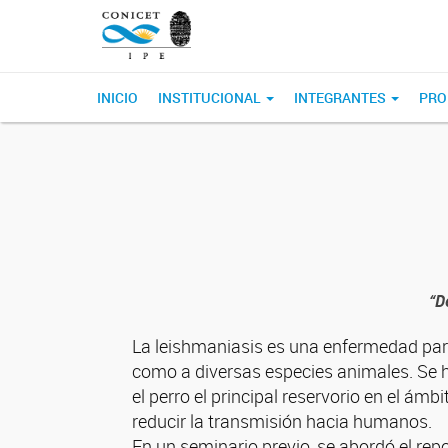
INICIO
INSTITUCIONAL
INTEGRANTES
PRO
“D
La leishmaniasis es una enfermedad para
como a diversas especies animales. Se ha
el perro el principal reservorio en el ám
reducir la transmisión hacia humanos.
En un
seminario
previo, se abordó el re