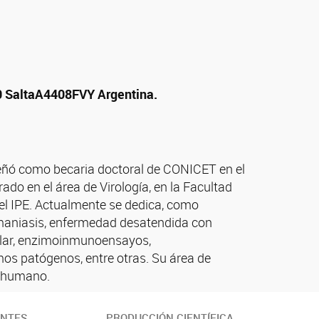
0
Salta
A4408FVY
Argentina.
eñó como becaria doctoral de CONICET en el
do en el área de Virología, en la Facultad
el IPE. Actualmente se dedica, como
shmaniasis, enfermedad desatendida con
elular, enzimoinmunoensayos,
mos patógenos, entre otras. Su área de
r humano.
ANTES
PRODUCCIÓN CIENTÍFICA