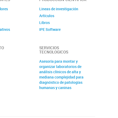
dores
Lineas de investigación
Artículos
Libros
ativos
IPE Software
TO
SERVICIOS
TECNOLOGICOS
Asesoría para montar y
organizar laboratorios de
análisis clínicos de alta y
mediana complejidad para
diagnóstico de patologías
humanas y caninas
Análisis bioinformático de
datos de secuenciación de
nueva generación (NGS)
Cursos y capacitación de pre
y posgrado en el área de