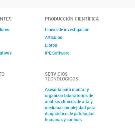
ANTES
PRODUCCIÓN CIENTÍFICA
dores
Lineas de investigación
Artículos
Libros
ativos
IPE Software
TO
SERVICIOS
TECNOLOGICOS
Asesoría para montar y
organizar laboratorios de
análisis clínicos de alta y
mediana complejidad para
diagnóstico de patologías
humanas y caninas
Análisis bioinformático de
datos de secuenciación de